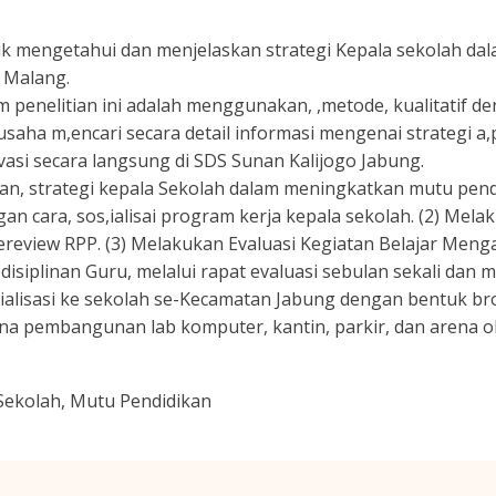
ntuk mengetahui dan menjelaskan strategi Kepala sekolah d
 Malang.
penelitian ini adalah menggunakan, ,metode, kualitatif deng
 usaha m,encari secara detail informasi mengenai strategi a
vasi secara langsung di SDS Sunan Kalijogo Jabung.
ulkan, strategi kepala Sekolah dalam meningkatkan mutu pen
ngan cara, sos,ialisai program kerja kepala sekolah. (2) Mel
review RPP. (3) Melakukan Evaluasi Kegiatan Belajar Menga
isiplinan Guru, melalui rapat evaluasi sebulan sekali dan 
lisasi ke sekolah se-Kecamatan Jabung dengan bentuk bros
a pembangunan lab komputer, kantin, parkir, dan arena o
 Sekolah, Mutu Pendidikan