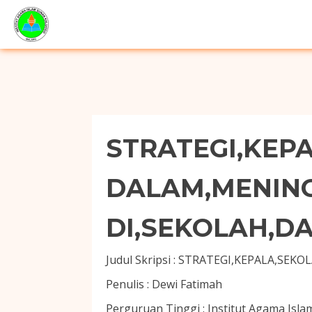
STRATEGI,KEP
DALAM,MENIN
DI,SEKOLAH,D
Judul Skripsi :
STRATEGI,KEPALA,SEKO
Penulis :
Dewi Fatimah
Perguruan Tinggi :
Institut Agama Isl