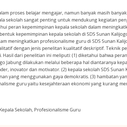
lam proses belajar mengajar, namun banyak masih banya
kepala sekolah sangat penting untuk mendukung kegiatan p
etahui peran kepemimpinan kepala sekolah dalam meningkat
k bentuk kepemimpinan kepala sekolah di SDS Sunan Kalijo
lam meningkatkan profesionalisme guru di SDS Sunan Kalijo
itatif dengan jenis penelitan kualitatif deskriptif. Tekn
Hasil dari penelitian ini meliputi: (1) diketahui bahwa pe
go Jabung dilakukan melalui beberapa hal diantaranya kepa
ader, inovator dan motivator. (2) kepala sekolah SDS Sunan
inan yang menggunakan gaya demokratis. (3) hambatan yan
nalisme guru yaitu kesejahteraan ekonomi yang kurang me
epala Sekolah, Profesionalisme Guru