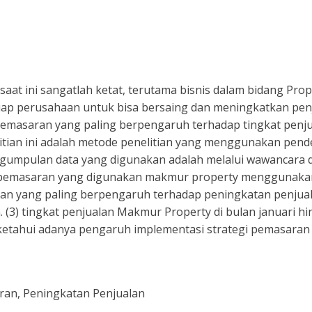
saat ini sangatlah ketat, terutama bisnis dalam bidang Prope
tiap perusahaan untuk bisa bersaing dan meningkatkan penj
pemasaran yang paling berpengaruh terhadap tingkat penju
itian ini adalah metode penelitian yang menggunakan pendek
pengumpulan data yang digunakan adalah melalui wawancara 
egi pemasaran yang digunakan makmur property menggunakan te
asaran yang paling berpengaruh terhadap peningkatan penjua
. (3) tingkat penjualan Makmur Property di bulan januari h
diketahui adanya pengaruh implementasi strategi pemasaran
ran, Peningkatan Penjualan